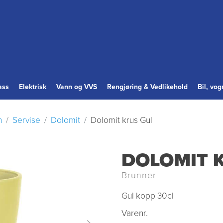
ass
Elektrisk
Vann og VVS
Rengjøring & Vedlikehold
Bil, vo
n
Servise
Dolomit
Dolomit krus Gul
DOLOMIT 
Brunner
Gul kopp 30cl
Varenr.