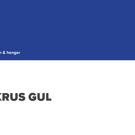
gn & henger
KRUS GUL