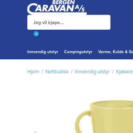
0
Innvendig utstyr
Campingutstyr
Varme, Kulde & G
Hjem
Nettbutikk
Innvendig utstyr
Kjøkke