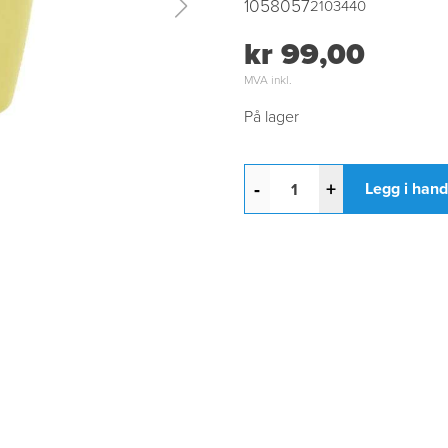
1058057
2103440
kr 99,00
MVA inkl.
På lager
-
+
Legg i han