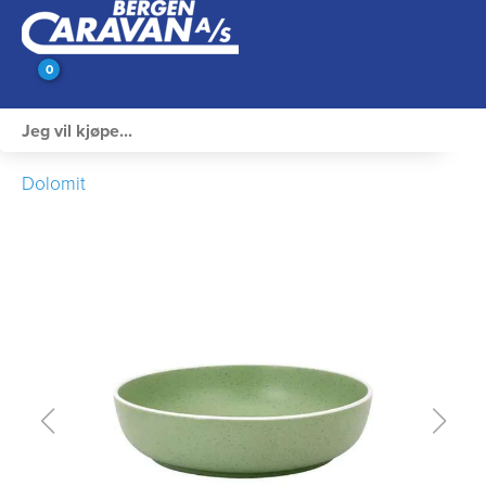
0
Innvendig utstyr
Dolomit
Campingutstyr
Varme, Kulde & Gass
Elektrisk
Vann og VVS
Rengjøring & Vedlikehold
Bil, vogn & henger