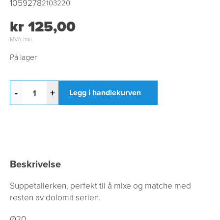
1059278
2103220
kr 125,00
MVA inkl.
På lager
-
+
Legg i handlekurven
Beskrivelse
Suppetallerken, perfekt til å mixe og matche med
resten av dolomit serien.
Ø20