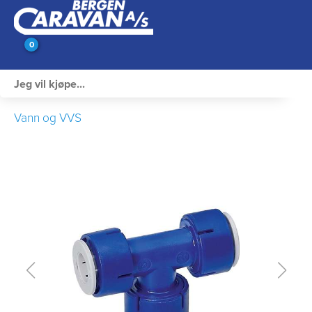
0
Innvendig utstyr
Vann og VVS
Campingutstyr
Varme, Kulde & Gass
Elektrisk
Vann og VVS
Rengjøring & Vedlikehold
Bil, vogn & henger