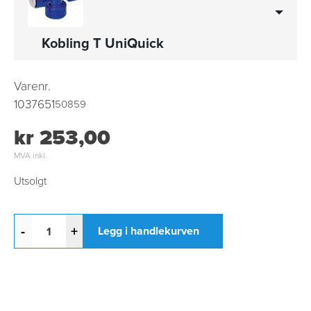
Kobling T UniQuick
Varenr.
1037651
50859
kr 253,00
MVA inkl.
Utsolgt
-
+
Legg i handlekurven