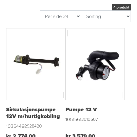
4 produkt
Sirkulasjonspumpe
Pumpe 12 V
12V m/hurtigkobling
1051561
3010507
1036449
2928420
kr 2 774,00
kr 3 579,00