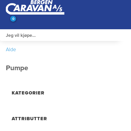
0
Innvendig utstyr
Alde
Campingutstyr
Pumpe
Varme, Kulde & Gass
Elektrisk
KATEGORIER
Vann og VVS
Rengjøring & Vedlikehold
ATTRIBUTTER
Bil, vogn & henger