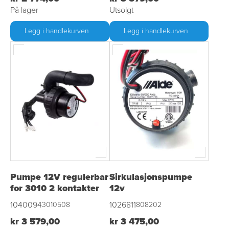
På lager
Utsolgt
Legg i handlekurven
Legg i handlekurven
Pumpe 12V regulerbar
Sirkulasjonspumpe
for 3010 2 kontakter
12v
1040094
1026811
3010508
808202
kr 3 579,00
kr 3 475,00