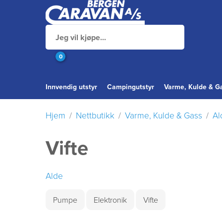
0
Innvendig utstyr
Campingutstyr
Varme, Kulde & G
Hjem
Nettbutikk
Varme, Kulde & Gass
Al
Vifte
Alde
Pumpe
Elektronik
Vifte