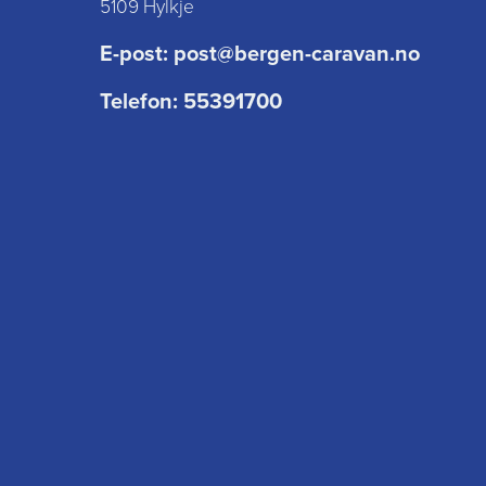
5109 Hylkje
E-post:
post@bergen-caravan.no
Telefon:
55391700