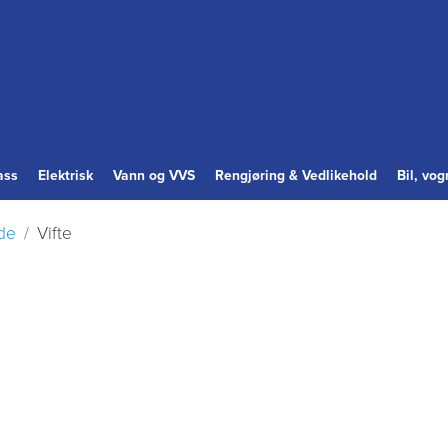
ass
Elektrisk
Vann og VVS
Rengjøring & Vedlikehold
Bil, vo
de
Vifte