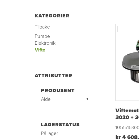
KATEGORIER
Tilbake
Pumpe
Elektronik
Vifte
ATTRIBUTTER
PRODUSENT
Alde
1
Viftemot
3020 + 3
LAGERSTATUS
1051515
30
På lager
kr 4 608