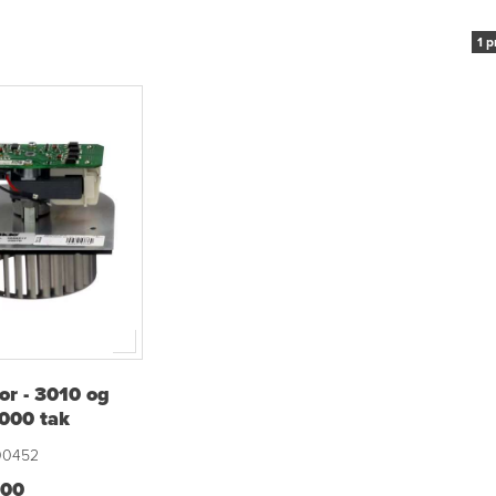
1 p
or - 3010 og
000 tak
00452
,00